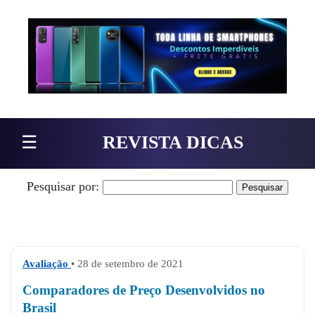
Pular para o conteúdo
☰
REVISTA DICAS
Pesquisar por:
Avaliação
• 28 de setembro de 2021
Comparadores de Preço Desenvolvidos no
Brasil