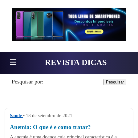
Pular para o conteúdo
☰
REVISTA DICAS
Pesquisar por:
Saúde
• 18 de setembro de 2021
Anemia: O que é e como tratar?
A anemia é uma doença cuja principal característica é a