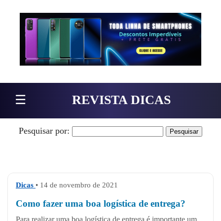
Pular para o conteúdo
☰
REVISTA DICAS
Pesquisar por:
Dicas
• 14 de novembro de 2021
Como fazer uma boa logística de entrega?
Para realizar uma boa logística de entrega é importante um