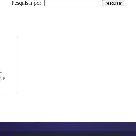
Pesquisar por:
a
que