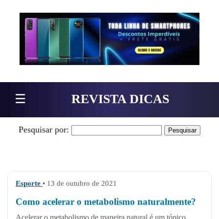
Pular para o conteúdo
☰
REVISTA DICAS
Pesquisar por:
Esporte
• 13 de outubro de 2021
Como acelerar o metabolismo naturalmente?
Acelerar o metabolismo de maneira natural é um tópico