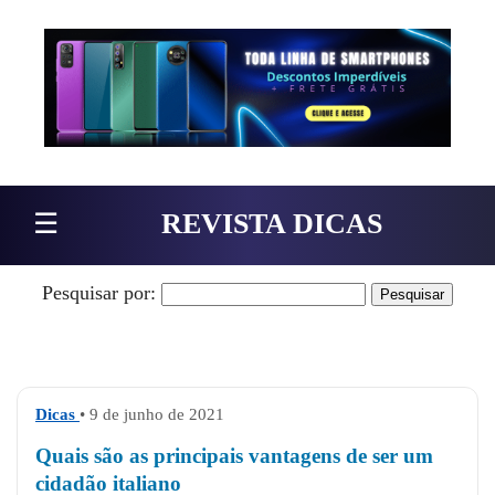
Pular para o conteúdo
☰
REVISTA DICAS
Pesquisar por:
Dicas
• 9 de junho de 2021
Quais são as principais vantagens de ser um
cidadão italiano