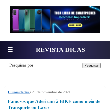
Pular para o conteúdo
☰
REVISTA DICAS
Pesquisar por:
Curiosidades
• 21 de novembro de 2021
Famosos que Aderiram à BIKE como meio de
Transporte ou Lazer