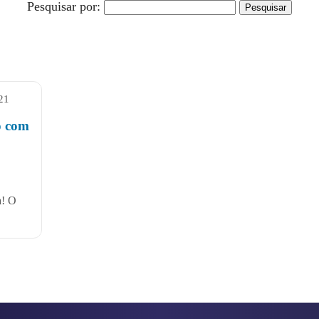
Pesquisar por:
21
o com
a! O