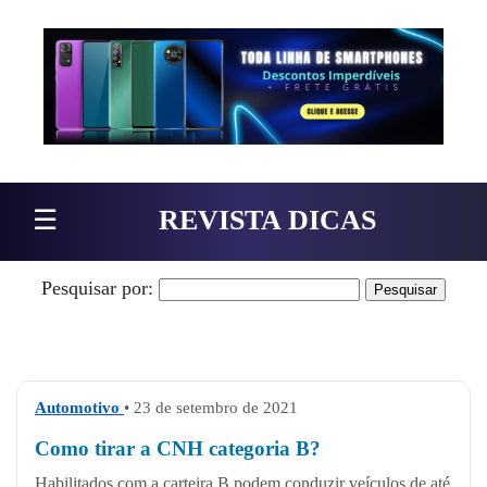
Pular para o conteúdo
☰
REVISTA DICAS
Pesquisar por:
Automotivo
• 23 de setembro de 2021
Como tirar a CNH categoria B?
Habilitados com a carteira B podem conduzir veículos de até