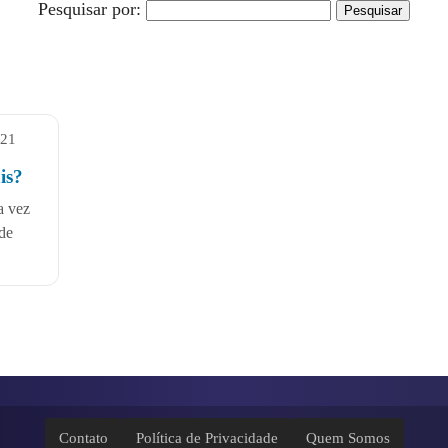
Pesquisar por:
021
is?
a vez
de
Contato
Política de Privacidade
Quem Somos