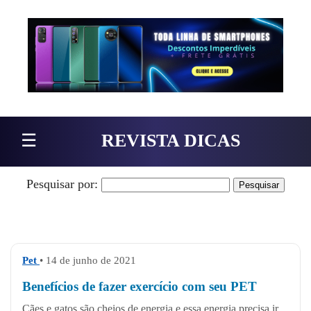
Pular para o conteúdo
☰
REVISTA DICAS
Pesquisar por:
Pet
• 14 de junho de 2021
Benefícios de fazer exercício com seu PET
Cães e gatos são cheios de energia e essa energia precisa ir