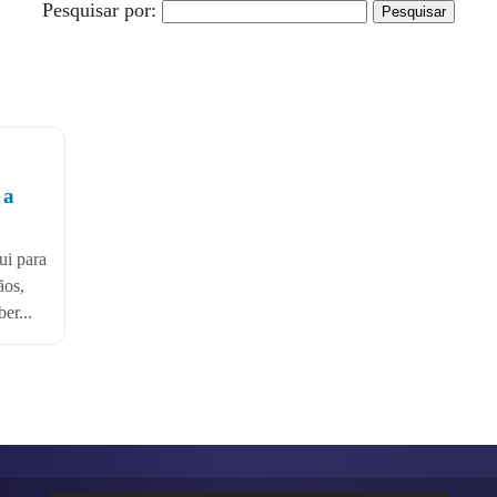
Pesquisar por:
 a
ui para
ãos,
er...