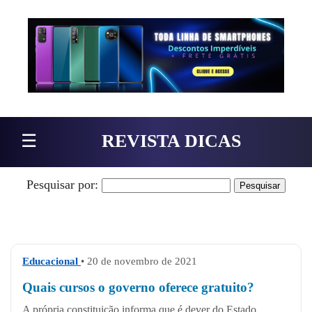
Pular para o conteúdo
☰
REVISTA DICAS
Pesquisar por:
Educacional
• 20 de novembro de 2021
Quais cursos o governo oferece gratuito?
A própria constituição informa que é dever do Estado