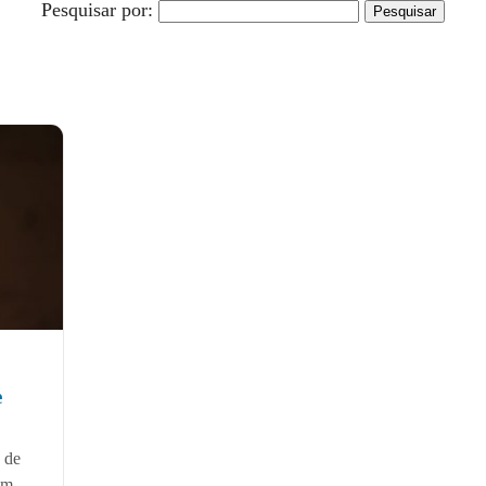
Pesquisar por:
e
 de
em