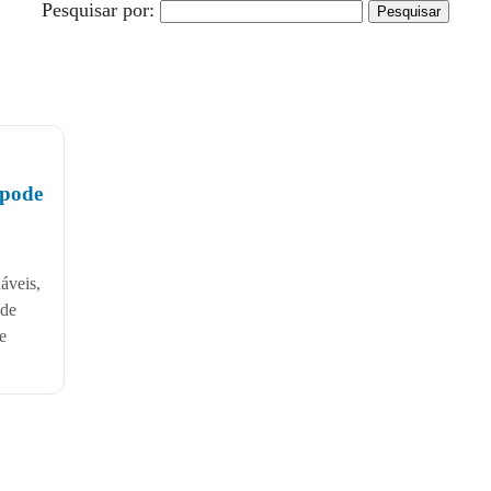
Pesquisar por:
 pode
áveis,
 de
e