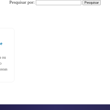
Pesquisar por:
e
a ou
o
ssoas