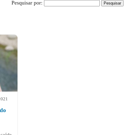
Pesquisar por:
2021
udo
 saúde