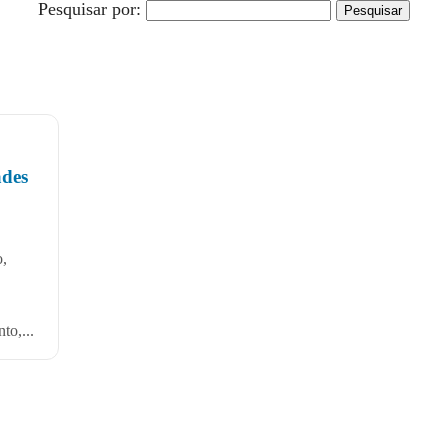
Pesquisar por:
ades
o,
to,...