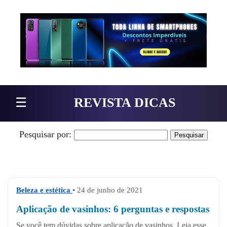
Pular para o conteúdo
☰
REVISTA DICAS
Pesquisar por:
Beleza e estética
• 24 de junho de 2021
Aplicação de vasinhos: 6 perguntas e respostas
Se você tem dúvidas sobre aplicação de vasinhos. Leia esse