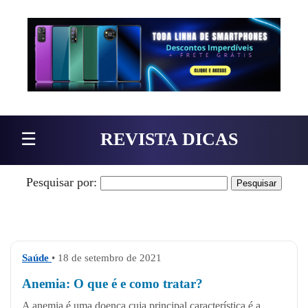
Pular para o conteúdo
☰
REVISTA DICAS
Pesquisar por:
Saúde
• 18 de setembro de 2021
Anemia: O que é e como tratar?
A anemia é uma doença cuja principal característica é a