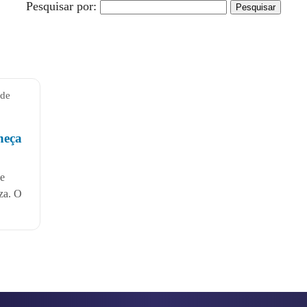
Pesquisar por:
 de
heça
 e
za. O