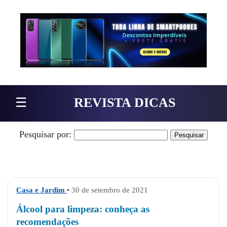
Pular para o conteúdo
☰
REVISTA DICAS
Pesquisar por:
Casa e Jardim
• 30 de setembro de 2021
Álcool para limpeza: conheça as
recomendações