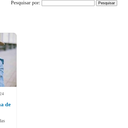
Pesquisar por:
024
ha de
das