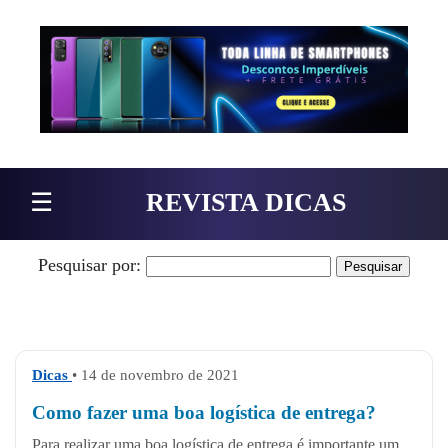
Pular para o conteúdo
☰
REVISTA DICAS
Pesquisar por:
Dicas
• 14 de novembro de 2021
Como fazer uma boa logística de entrega?
Para realizar uma boa logística de entrega é importante um