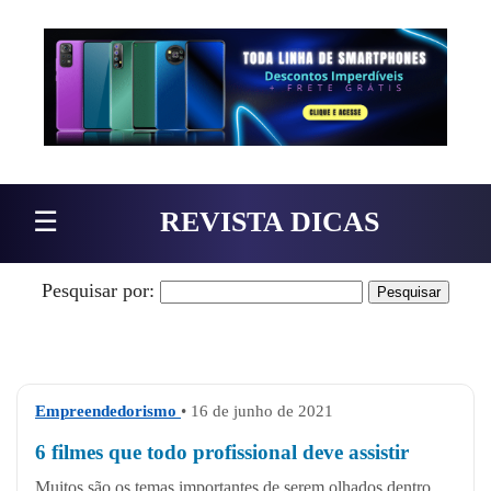
Pular para o conteúdo
☰
REVISTA DICAS
Pesquisar por:
Empreendedorismo
• 16 de junho de 2021
6 filmes que todo profissional deve assistir
Muitos são os temas importantes de serem olhados dentro