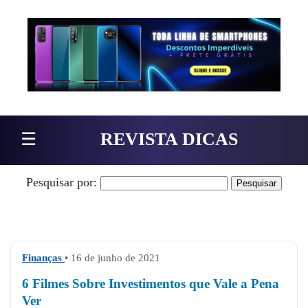
Pular para o conteúdo
☰
REVISTA DICAS
Pesquisar por:
Finanças
• 16 de junho de 2021
6 Filmes Sobre Investimentos que Vale a Pena
Ver