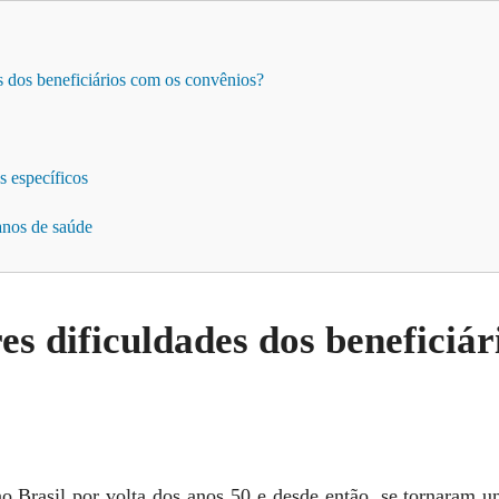
s dos beneficiários com os convênios?
s específicos
anos de saúde
es dificuldades dos beneficiár
o Brasil por volta dos anos 50 e desde então, se tornaram u