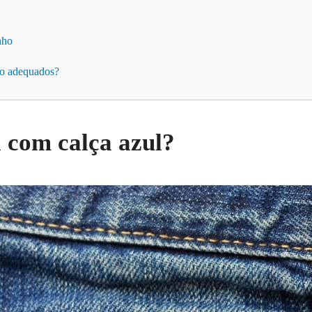
nho
são adequados?
 com calça azul?