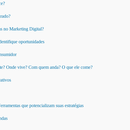
ce?
urado?
as no Marketing Digital?
dentifique oportunidades
onsumidor
nte? Onde vive? Com quem anda? O que ele come?
ativos
erramentas que potencializam suas estratégias
endas