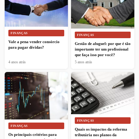
FINANÇAS
FINANÇAS
Vale a pena vender consórcio
Gestão de aluguel: por que é tão
para pagar dívidas?
importante ter um profissional
que faça isso por você?
4 anos atrás
5 anos atrás
FINANÇAS
FINANÇAS
Quais os impactos da reforma
Os principais critérios para
tributária nos planos da