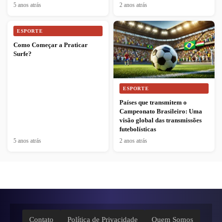
5 anos atrás
2 anos atrás
ESPORTE
Como Começar a Praticar
Surfe?
ESPORTE
Países que transmitem o
Campeonato Brasileiro: Uma
visão global das transmissões
futebolísticas
5 anos atrás
2 anos atrás
Contato
Política de Privacidade
Quem Somos