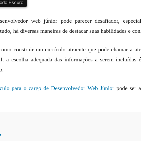
do Escuro
senvolvedor web júnior pode parecer desafiador, espec
tudo, há diversas maneiras de destacar suas habilidades e co
 como construir um currículo atraente que pode chamar a at
al, a escolha adequada das informações a serem incluídas é
o.
ículo para o cargo de Desenvolvedor Web Júnior
pode ser a
o