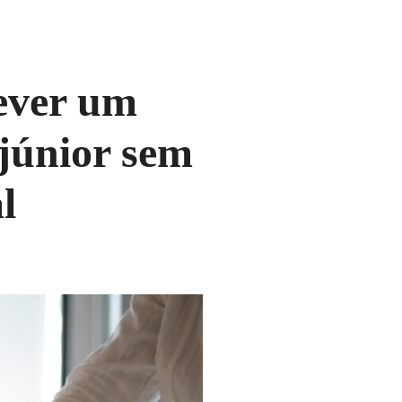
rever um
 júnior sem
l