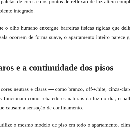
paletas de cores e dos pontos de reflexão de luz altera com
iente integrado.
ue o olho humano enxergue barreiras físicas rígidas que d
a sala ocorrem de forma suave, o apartamento inteiro parece 
laros e a continuidade dos pisos
m cores neutras e claras — como branco, off-white, cinza-cla
es funcionam como rebatedores naturais da luz do dia, espal
ue causam a sensação de confinamento.
, utilize o mesmo modelo de piso em todo o apartamento, elimi