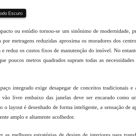
do Escuro
acto ou estúdio tornou-se um sinônimo de modernidade, prat
a por metragens reduzidas aproxima os moradores dos centro
e reduz os custos fixos de manutenção do imóvel. No entanto
ue poucos metros quadrados supram todas as necessidades d
aço integrado exige desapegar de conceitos tradicionais e a
 vão livre embaixo das janelas deve ser encarado como u
 o layout é desenhado de forma inteligente, a sensação de a
mente amplo e altamente acolhedor.
er as melhores estratégias de design de interiores para tr