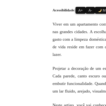
Acessibilidade:
A+
A-
Mo
Viver em um apartamento comp
nas grandes cidades. A escolh
gasto com a limpeza doméstica 
de vida reside em fazer com q
lazer.
Projetar a decoração de um esp
Cada parede, canto escuro ou
embutir funcionalidade. Quando
um lar fluido, arejado, visual
Neste artigo, você vai conhec