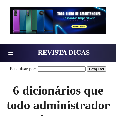
Pular para o conteúdo
☰
REVISTA DICAS
Pesquisar por:
6 dicionários que
todo administrador