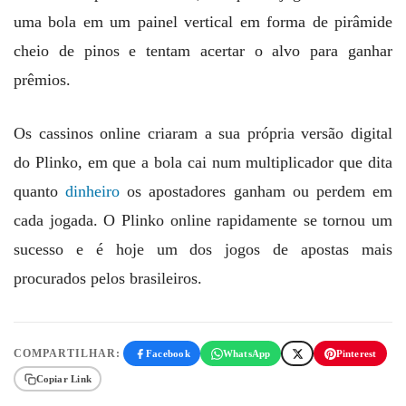
uma bola em um painel vertical em forma de pirâmide
cheio de pinos e tentam acertar o alvo para ganhar
prêmios.
Os cassinos online criaram a sua própria versão digital
do Plinko, em que a bola cai num multiplicador que dita
quanto
dinheiro
os apostadores ganham ou perdem em
cada jogada. O Plinko online rapidamente se tornou um
sucesso e é hoje um dos jogos de apostas mais
procurados pelos brasileiros.
COMPARTILHAR:
Facebook
WhatsApp
Pinterest
Copiar Link