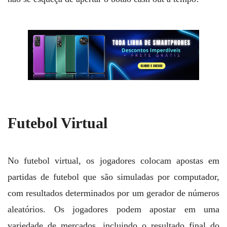
Futebol Virtual
No futebol virtual, os jogadores colocam apostas em
partidas de futebol que são simuladas por computador,
com resultados determinados por um gerador de números
aleatórios. Os jogadores podem apostar em uma
variedade de mercados, incluindo o resultado final do