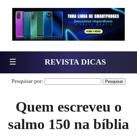
Pular para o conteúdo
☰
REVISTA DICAS
Pesquisar por:
Quem escreveu o
salmo 150 na bíblia