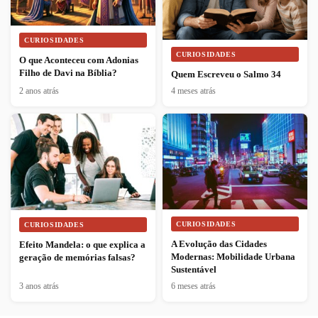
CURIOSIDADES
CURIOSIDADES
O que Aconteceu com Adonias
Filho de Davi na Bíblia?
Quem Escreveu o Salmo 34
2 anos atrás
4 meses atrás
CURIOSIDADES
CURIOSIDADES
A Evolução das Cidades
Efeito Mandela: o que explica a
Modernas: Mobilidade Urbana
geração de memórias falsas?
Sustentável
3 anos atrás
6 meses atrás