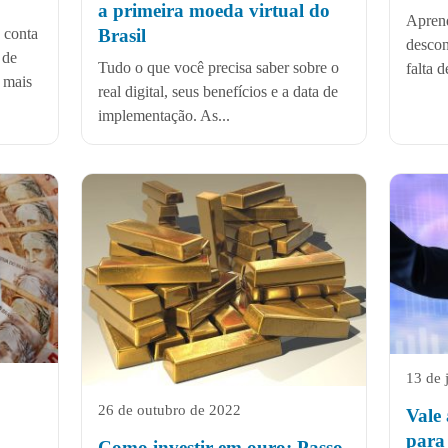
a primeira moeda virtual do
Aprend
 conta
Brasil
descon
 de
Tudo o que você precisa saber sobre o
falta 
 mais
real digital, seus benefícios e a data de
implementação. As...
13 de 
26 de outubro de 2022
Vale
para
Como investir em ouro: Passo