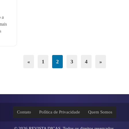
 a
mais
s
«
1
2
3
4
»
Contato
Política de Privacidade
Quem Somos
© 2026
REVISTA DICAS
. Todos os direitos reservados.