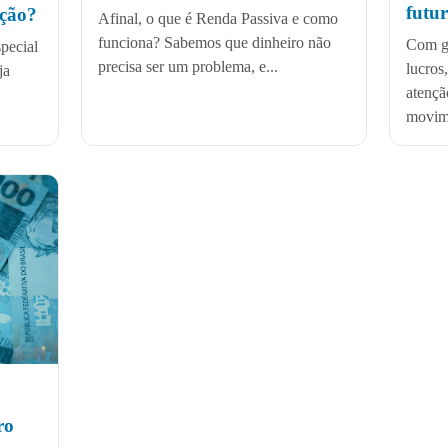
futu
pção?
Afinal, o que é Renda Passiva e como
funciona? Sabemos que dinheiro não
Com gr
pecial
precisa ser um problema, e...
lucros
ja
atençã
movime
ro