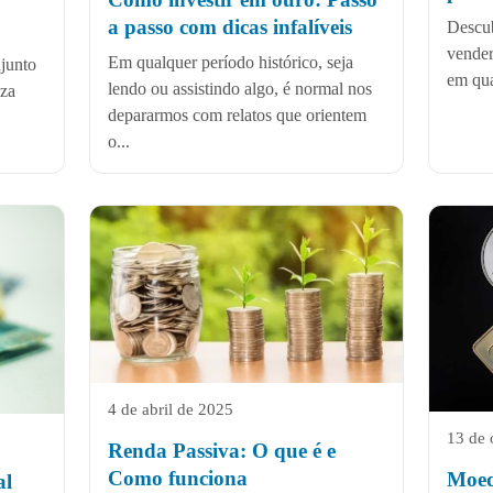
a passo com dicas infalíveis
Descub
vender
Em qualquer período histórico, seja
njunto
em quai
lendo ou assistindo algo, é normal nos
iza
depararmos com relatos que orientem
o...
4 de abril de 2025
13 de 
Renda Passiva: O que é e
Como funciona
Moeda
al