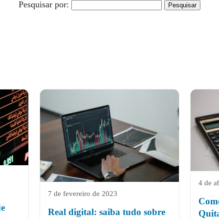
Pesquisar por:
4 de a
7 de fevereiro de 2023
Como
de
Real digital: saiba tudo sobre
Quit